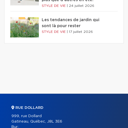
STYLE DE VIE
|
24 juillet 2026
Les tendances de jardin qui
sont là pour rester
STYLE DE VIE
|
17 juillet 2026
RUE DOLLARD
999, rue Dollard
Gatineau, Québec, J8L 3E6
Bur.: