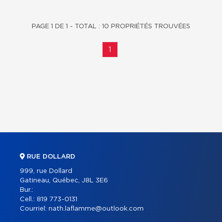
PAGE 1 DE 1 - TOTAL : 10 PROPRIÉTÉS TROUVÉES
1
RUE DOLLARD
999, rue Dollard
Gatineau, Québec, J8L 3E6
Bur.:
Cell.:
819 773-0131
Courriel:
nath.laflamme@outlook.com