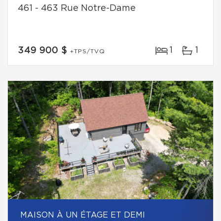
461 - 463 Rue Notre-Dame
1
1
349 900 $
+TPS/TVQ
MAISON À UN ÉTAGE ET DEMI