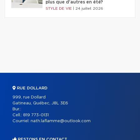
plus que d'autres en été?
STYLE DE VIE
|
24 juillet 2026
RUE DOLLARD
999, rue Dollard
Gatineau, Québec, J8L 3E6
Bur.:
Cell.:
819 773-0131
Courriel:
nath.laflamme@outlook.com
RESTONS EN CONTACT