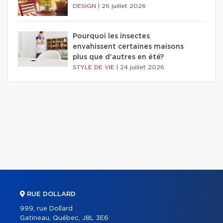
DESIGN
|
26 juillet 2026
Pourquoi les insectes
envahissent certaines maisons
plus que d'autres en été?
STYLE DE VIE
|
24 juillet 2026
RUE DOLLARD
999, rue Dollard
Gatineau, Québec, J8L 3E6