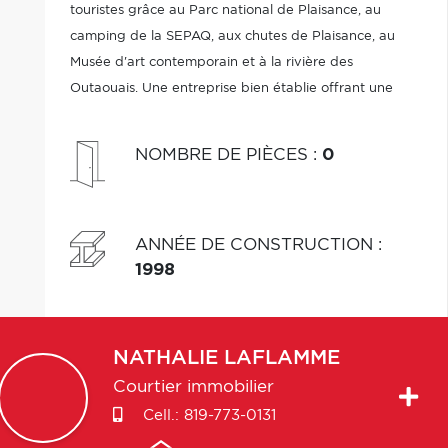
touristes grâce au Parc national de Plaisance, au
camping de la SEPAQ, aux chutes de Plaisance, au
Musée d'art contemporain et à la rivière des
Outaouais. Une entreprise bien établie offrant une
excellente base pour concrétiser votre vision.
NOMBRE DE PIÈCES
:
0
ANNÉE DE CONSTRUCTION
:
1998
NATHALIE
LAFLAMME
Courtier immobilier
Cell.:
819-773-0131