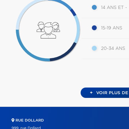
14 ANS ET -
15-19 ANS
20-34 ANS
+
VOIR PLUS DE
RUE DOLLARD
999, rue Dollard