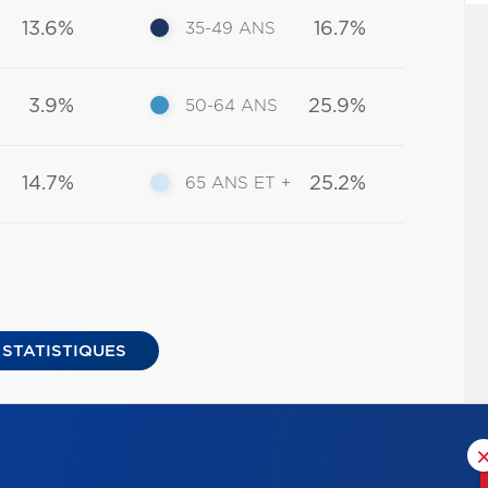
13.6%
16.7%
35-49 ANS
3.9%
25.9%
50-64 ANS
14.7%
25.2%
65 ANS ET +
 STATISTIQUES